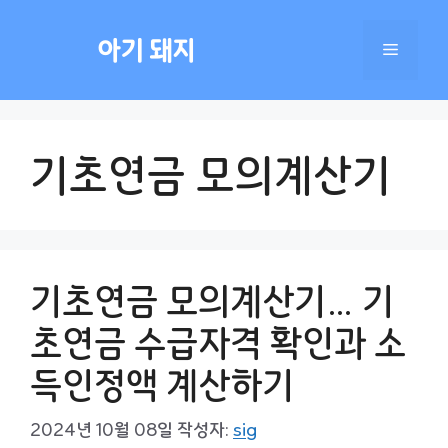
컨
텐
아기 돼지
메
츠
로
건
뉴
너
기초연금 모의계산기
뛰
기
기초연금 모의계산기… 기
초연금 수급자격 확인과 소
득인정액 계산하기
2024년 10월 08일
작성자:
sig