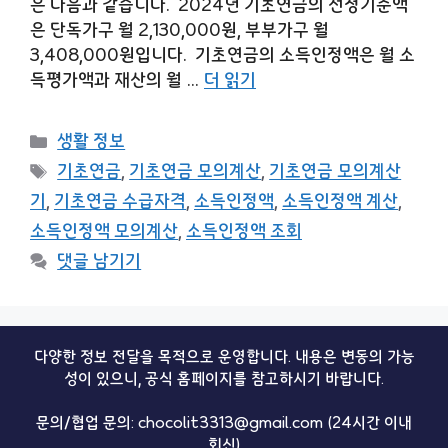
은 다음과 같습니다. 2024년 기초연금의 선정기준액
은 단독가구 월 2,130,000원, 부부가구 월
3,408,000원입니다. 기초연금의 소득인정액은 월 소
득평가액과 재산의 월 …
더 읽기
카
생활 정보
테
태
기초연금
,
기초연금 모의계산
,
기초연금 모의계산
고
그
기
,
기초연금 수급자격
,
소득인정액
,
소득인정액 계산
,
리
소득인정액 모의계산
,
소득인정액 조회
댓글 남기기
다양한 정보 전달을 목적으로 운영합니다. 내용은 변동의 가능
성이 있으니, 공식 홈페이지를 참고하시기 바랍니다.
문의/협업 문의: chocolit3313@gmail.com (24시간 이내
회신)