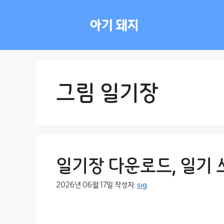
컨
텐
아기 돼지
츠
로
건
너
뛰
그림 일기장
기
일기장 다운로드, 일기 
2026년 06월 17일
작성자:
sig