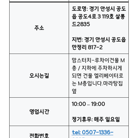
도로명: 경기 안성시 공도
읍 공도4로 3 119호 살롱
드2835
주소
지번: 경기 안성시 공도읍
만정리 817-2
맘스터치-루차이건물 M
층 / 지하에 주차하시게
오시는길
되면 건물 엘리베이터로
는 M층입니다.마라탕집
옆
10:00 – 19:00
영업시간
정기휴무: 매주 일요일
tel: 0507-1336-
전화번호