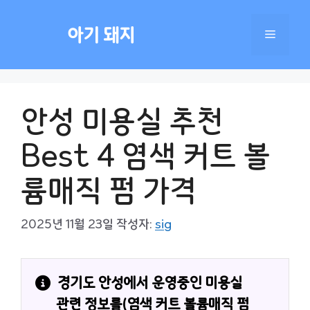
컨
텐
아기 돼지
메
츠
로
건
뉴
너
안성 미용실 추천
뛰
기
Best 4 염색 커트 볼
륨매직 펌 가격
2025년 11월 23일
작성자:
sig
경기도 안성에서 운영중인 미용실 
관련 정보를(염색 커트 볼륨매직 펌 