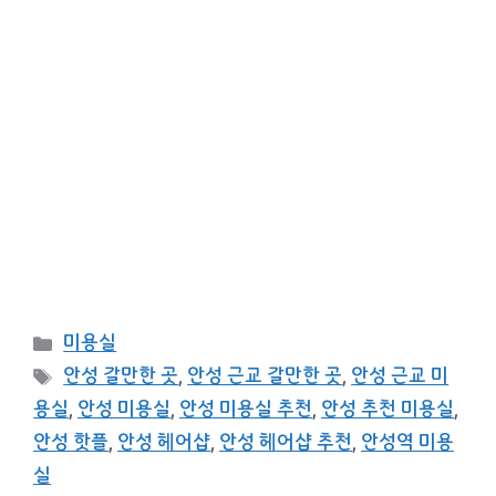
카
미용실
테
태
안성 갈만한 곳
,
안성 근교 갈만한 곳
,
안성 근교 미
고
그
용실
,
안성 미용실
,
안성 미용실 추천
,
안성 추천 미용실
,
리
안성 핫플
,
안성 헤어샵
,
안성 헤어샵 추천
,
안성역 미용
실