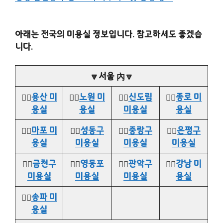
아래는 전국의 미용실 정보입니다. 참고하셔도 좋겠습
니다.
🔽서울 內🔽
👉🏻
용산 미
👉🏻
노원 미
👉🏻
신도림
👉🏻
종로 미
용실
용실
미용실
용실
👉🏻
마포 미
👉🏻
성동구
👉🏻
중랑구
👉🏻
은평구
용실
미용실
미용실
미용실
👉🏻
금천구
👉🏻
영등포
👉🏻
관악구
👉🏻
강남 미
미용실
미용실
미용실
용실
👉🏻
송파 미
용실