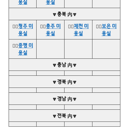
용실
용실
🔽충북 內🔽
👉🏻
청주 미
👉🏻
충주 미
👉🏻
제천 미
👉🏻
보은 미
용실
용실
용실
용실
👉🏻
증평 미
용실
🔽충남 內🔽
🔽경북 內🔽
🔽경남 內🔽
🔽전북 內🔽