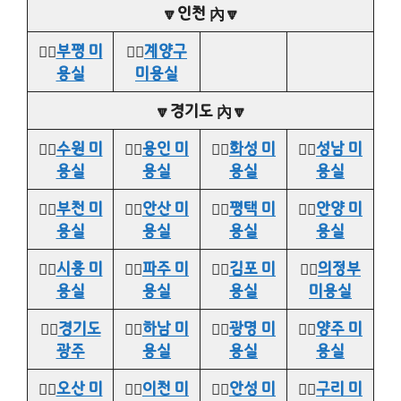
🔽인천 內🔽
👉🏻
부평 미
👉🏻
계양구
용실
미용실
🔽경기도 內🔽
👉🏻
수원 미
👉🏻
용인 미
👉🏻
화성 미
👉🏻
성남 미
용실
용실
용실
용실
👉🏻
부천 미
👉🏻
안산 미
👉🏻
평택 미
👉🏻
안양 미
용실
용실
용실
용실
👉🏻
시흥 미
👉🏻
파주 미
👉🏻
김포 미
👉🏻
의정부
용실
용실
용실
미용실
👉🏻
경기도
👉🏻
하남 미
👉🏻
광명 미
👉🏻
양주 미
광주
용실
용실
용실
👉🏻
오산 미
👉🏻
이천 미
👉🏻
안성 미
👉🏻
구리 미